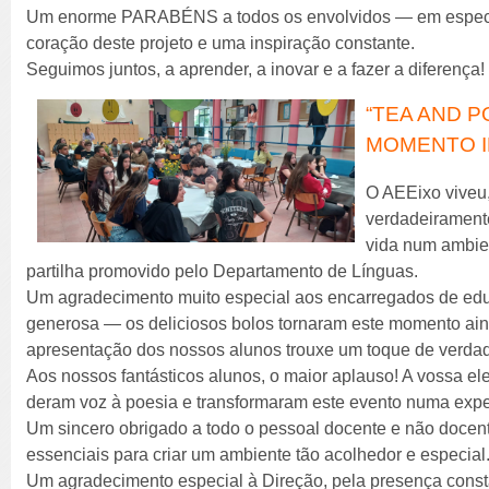
Um enorme PARABÉNS a todos os envolvidos — em especia
coração deste projeto e uma inspiração constante.
Seguimos juntos, a aprender, a inovar e a fazer a diferença!
“TEA AND P
MOMENTO I
O AEEixo viveu
verdadeirament
vida num ambien
partilha promovido pelo Departamento de Línguas.
Um agradecimento muito especial aos encarregados de edu
generosa — os deliciosos bolos tornaram este momento ai
apresentação dos nossos alunos trouxe um toque de verdad
Aos nossos fantásticos alunos, o maior aplauso! A vossa e
deram voz à poesia e transformaram este evento numa exp
Um sincero obrigado a todo o pessoal docente e não docen
essenciais para criar um ambiente tão acolhedor e especial.
Um agradecimento especial à Direção, pela presença const