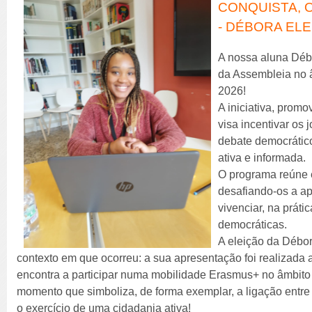
CONQUISTA,
- DÉBORA ELE
A nossa aluna Débor
da Assembleia no 
2026!
A iniciativa, prom
visa incentivar os 
debate democrátic
ativa e informada.
O programa reúne e
desafiando-os a apr
vivenciar, na práti
democráticas.
A eleição da Débor
contexto em que ocorreu: a sua apresentação foi realizada a 
encontra a participar numa mobilidade Erasmus+ no âmbito
momento que simboliza, de forma exemplar, a ligação entr
o exercício de uma cidadania ativa!