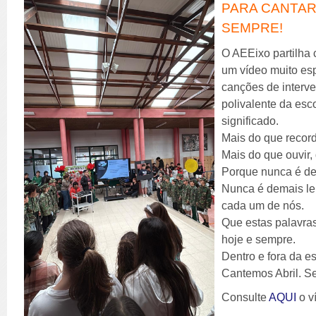
PARA CANTAR
SEMPRE!
O AEEixo partilha
um vídeo muito esp
canções de interv
polivalente da es
significado.
Mais do que record
Mais do que ouvir
Porque nunca é de
Nunca é demais lem
cada um de nós.
Que estas palavras
hoje e sempre.
Dentro e fora da e
Cantemos Abril. S
Consulte
AQUI
o v