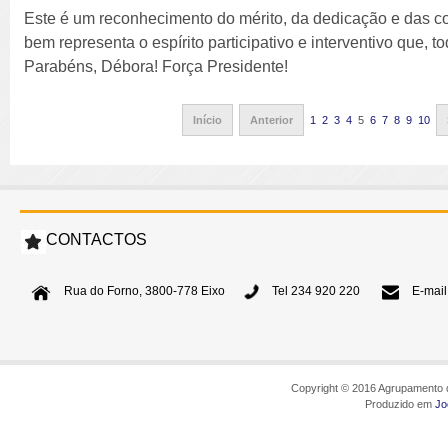
Este é um reconhecimento do mérito, da dedicação e das c
bem representa o espírito participativo e interventivo que, t
Parabéns, Débora! Força Presidente!
Início
Anterior
1
2
3
4
5
6
7
8
9
10
CONTACTOS
Rua do Forno, 3800-778 Eixo
Tel 234 920 220
E-mail
Copyright © 2016 Agrupamento d
Produzido em
Jo