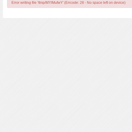
Error writing file '/tmp/MYlMufwY' (Errcode: 28 - No space left on device)