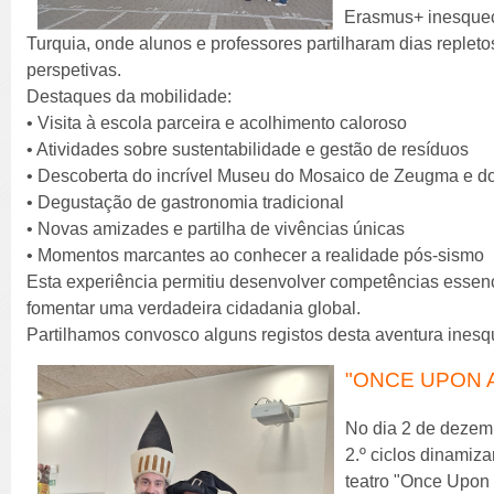
Erasmus+ inesque
Turquia, onde alunos e professores partilharam dias replet
perspetivas.
Destaques da mobilidade:
• Visita à escola parceira e acolhimento caloroso
• Atividades sobre sustentabilidade e gestão de resíduos
• Descoberta do incrível Museu do Mosaico de Zeugma e d
• Degustação de gastronomia tradicional
• Novas amizades e partilha de vivências únicas
• Momentos marcantes ao conhecer a realidade pós-sismo
Esta experiência permitiu desenvolver competências essenci
fomentar uma verdadeira cidadania global.
Partilhamos convosco alguns registos desta aventura inesq
"ONCE UPON A
No dia 2 de dezemb
2.º ciclos dinamiz
teatro "Once Upon 