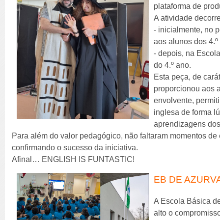
plataforma de produ
A atividade decorr
- inicialmente, no 
aos alunos dos 4.º 
- depois, na Escol
do 4.º ano.
Esta peça, de carát
proporcionou aos 
envolvente, permit
inglesa de forma lú
aprendizagens dos 
Para além do valor pedagógico, não faltaram momentos de
confirmando o sucesso da iniciativa.
Afinal… ENGLISH IS FUNTASTIC!
EB DE AZURVA
A Escola Básica de
alto o compromisso