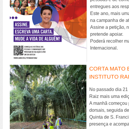
entregues aos resp
Este ano, mais uma
na campanha de at
Assine a petição, 
pretende apoiar.
Poderá recolher ma
Internacional.
CORTA MATO E
INSTITUTO RA
No passado dia 21 
Raiz mais uma ediç
A manhã começou pe
dorsais, seguida 
Quinta de S. Franci
presença e acompa