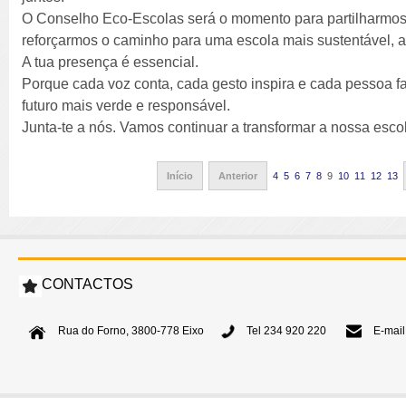
O Conselho Eco-Escolas será o momento para partilharmos 
reforçarmos o caminho para uma escola mais sustentável, a
A tua presença é essencial.
Porque cada voz conta, cada gesto inspira e cada pessoa f
futuro mais verde e responsável.
Junta-te a nós. Vamos continuar a transformar a nossa esc
Início
Anterior
4
5
6
7
8
9
10
11
12
13
CONTACTOS
Rua do Forno, 3800-778 Eixo
Tel 234 920 220
E-mail