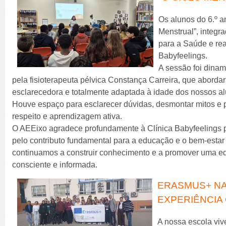
Os alunos do 6.º a
Menstrual”, integ
para a Saúde e rea
Babyfeelings.
A sessão foi dina
pela fisioterapeuta pélvica Constança Carreira, que aborda
esclarecedora e totalmente adaptada à idade dos nossos a
Houve espaço para esclarecer dúvidas, desmontar mitos e
respeito e aprendizagem ativa.
O AEEixo agradece profundamente à Clínica Babyfeelings pe
pelo contributo fundamental para a educação e o bem-estar
continuamos a construir conhecimento e a promover uma e
consciente e informada.
ERASMUS+ NA
EXPERIÊNCIA 
A nossa escola vi