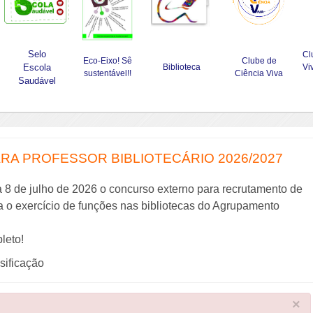
Selo
Cl
Eco-Eixo! Sê
Clube de
Escola
Biblioteca
Vi
sustentável!!
Ciência Viva
Saudável
A PROFESSOR BIBLIOTECÁRIO 2026/2027
a 8 de julho de 2026 o concurso externo para recrutamento de
ra o exercício de funções nas bibliotecas do Agrupamento
leto!
ssificação
×