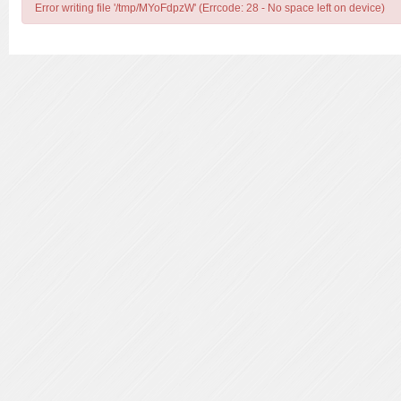
Error writing file '/tmp/MYoFdpzW' (Errcode: 28 - No space left on device)