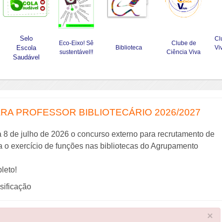
Selo
Cl
Eco-Eixo! Sê
Clube de
Escola
Biblioteca
Vi
sustentável!!
Ciência Viva
Saudável
A PROFESSOR BIBLIOTECÁRIO 2026/2027
a 8 de julho de 2026 o concurso externo para recrutamento de
ra o exercício de funções nas bibliotecas do Agrupamento
leto!
ssificação
×