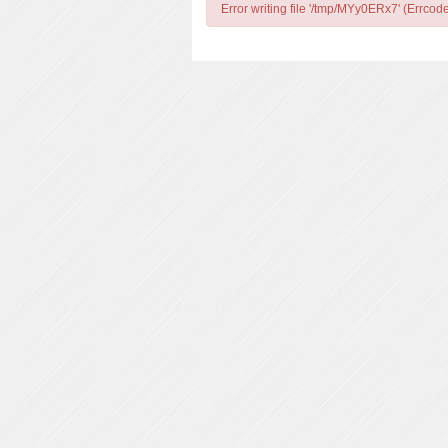
Error writing file '/tmp/MYy0ERx7' (Errcod