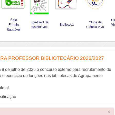
Selo
Cl
Eco-Eixo! Sê
Clube de
Escola
Biblioteca
Vi
sustentável!!
Ciência Viva
Saudável
A PROFESSOR BIBLIOTECÁRIO 2026/2027
a 8 de julho de 2026 o concurso externo para recrutamento de
ra o exercício de funções nas bibliotecas do Agrupamento
leto!
ssificação
×