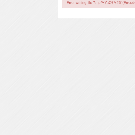
Error writing file '/tmp/MYaO7M26' (Errcod