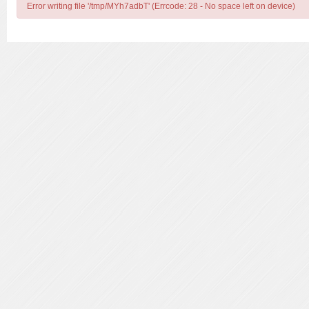
Error writing file '/tmp/MYh7adbT' (Errcode: 28 - No space left on device)