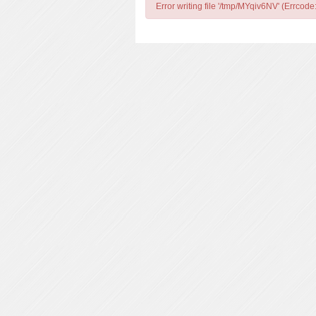
Error writing file '/tmp/MYqiv6NV' (Errcode