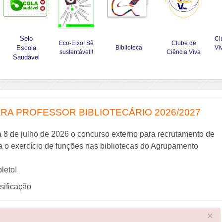
Selo
Cl
Eco-Eixo! Sê
Clube de
Escola
Biblioteca
Vi
sustentável!!
Ciência Viva
Saudável
A PROFESSOR BIBLIOTECÁRIO 2026/2027
a 8 de julho de 2026 o concurso externo para recrutamento de
ra o exercício de funções nas bibliotecas do Agrupamento
leto!
ssificação
×