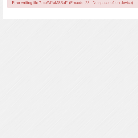
Error writing file '/tmp/MYaM8SaP' (Errcode: 28 - No space left on device)