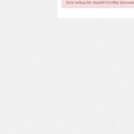
Error writing file '/tmp/MYOcVlBq' (Errcode