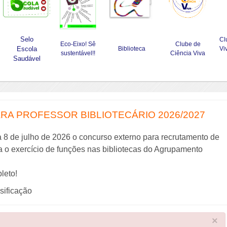
Selo
Cl
Eco-Eixo! Sê
Clube de
Escola
Biblioteca
Vi
sustentável!!
Ciência Viva
Saudável
A PROFESSOR BIBLIOTECÁRIO 2026/2027
a 8 de julho de 2026 o concurso externo para recrutamento de
ra o exercício de funções nas bibliotecas do Agrupamento
leto!
ssificação
×