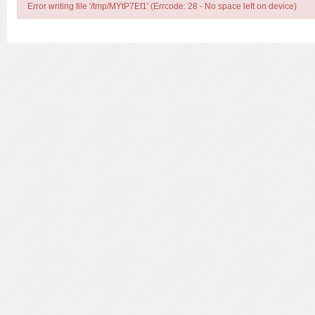
Error writing file '/tmp/MYtP7Ef1' (Errcode: 28 - No space left on device)