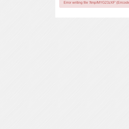
Error writing file '/tmp/MYG23zXF' (Errcod