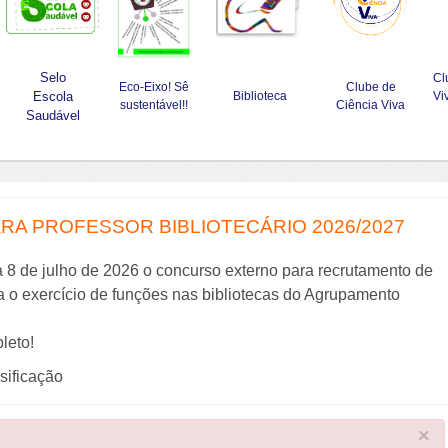
Selo
Cl
Eco-Eixo! Sê
Clube de
Escola
Biblioteca
Vi
sustentável!!
Ciência Viva
Saudável
A PROFESSOR BIBLIOTECÁRIO 2026/2027
a 8 de julho de 2026 o concurso externo para recrutamento de
ra o exercício de funções nas bibliotecas do Agrupamento
leto!
ssificação
×