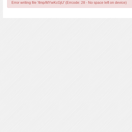
Error writing file '/tmp/MYwKcGjU' (Errcode: 28 - No space left on device)