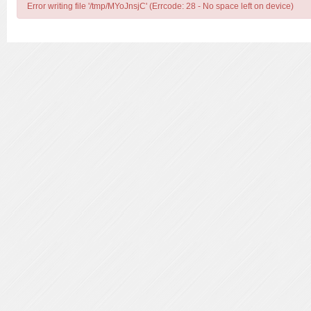
Error writing file '/tmp/MYoJnsjC' (Errcode: 28 - No space left on device)