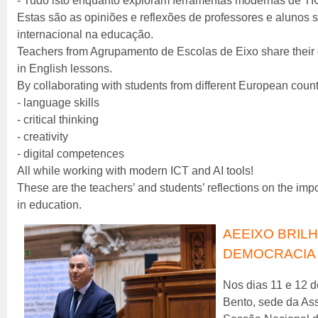
- Tudo isto enquanto exploram ferramentas modernas de TIC e 
Estas são as opiniões e reflexões de professores e alunos 
internacional na educação.
Teachers from Agrupamento de Escolas de Eixo share their 
in English lessons.
By collaborating with students from different European count
- language skills
- critical thinking
- creativity
- digital competences
All while working with modern ICT and AI tools!
These are the teachers’ and students’ reflections on the impo
in education.
AEEIXO BRILH
DEMOCRACIA 
Nos dias 11 e 12 
Bento, sede da Ass