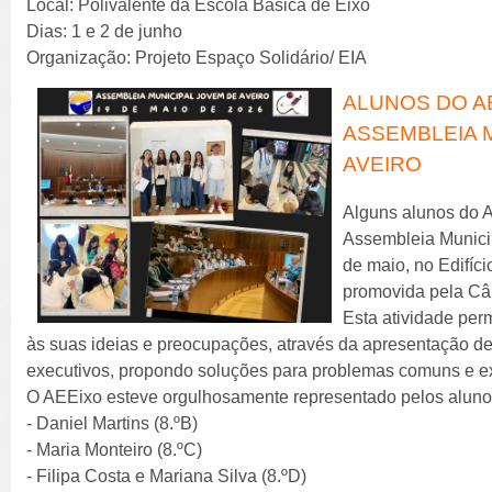
Local: Polivalente da Escola Básica de Eixo
Dias: 1 e 2 de junho
Organização: Projeto Espaço Solidário/ EIA
ALUNOS DO A
ASSEMBLEIA 
AVEIRO
Alguns alunos do 
Assembleia Municip
de maio, no Edifíci
promovida pela Câ
Esta atividade per
às suas ideias e preocupações, através da apresentação d
executivos, propondo soluções para problemas comuns e e
O AEEixo esteve orgulhosamente representado pelos aluno
- Daniel Martins (8.ºB)
- Maria Monteiro (8.ºC)
- Filipa Costa e Mariana Silva (8.ºD)