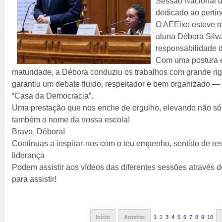
Sessão Nacional d
dedicado ao pertin
O AEEixo esteve re
aluna Débora Silva
responsabilidade 
Com uma postura e
maturidade, a Débora conduziu os trabalhos com grande rig
garantiu um debate fluido, respeitador e bem organizado 
“Casa da Democracia”.
Uma prestação que nos enche de orgulho, elevando não só
também o nome da nossa escola!
Bravo, Débora!
Continuas a inspirar-nos com o teu empenho, sentido de res
liderança
Podem assistir aos vídeos das diferentes sessões através d
para assistir!
Início
Anterior
1
2
3
4
5
6
7
8
9
10