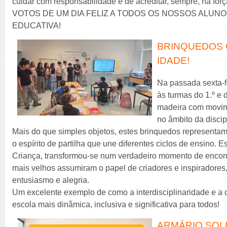
cuidar com responsabilidade e de acreditar, sempre, na for
VOTOS DE UM DIA FELIZ A TODOS OS NOSSOS ALUNO
EDUCATIVA!
BRINQUEDOS 
IDADE!
Na passada sexta-fe
às turmas do 1.º e 
madeira com movim
no âmbito da disci
Mais do que simples objetos, estes brinquedos representam
o espírito de partilha que une diferentes ciclos de ensino. E
Criança, transformou-se num verdadeiro momento de encont
mais velhos assumiram o papel de criadores e inspiradore
entusiasmo e alegria.
Um excelente exemplo de como a interdisciplinaridade e a
escola mais dinâmica, inclusiva e significativa para todos!
ARMÁRIO SOLI