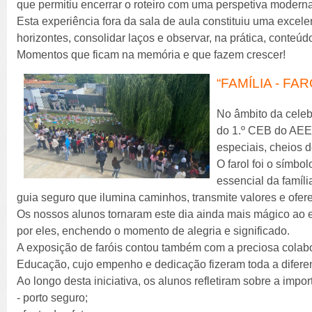
que permitiu encerrar o roteiro com uma perspetiva moderna 
Esta experiência fora da sala de aula constituiu uma excele
horizontes, consolidar laços e observar, na prática, conteúd
Momentos que ficam na memória e que fazem crescer!
“FAMÍLIA - FA
No âmbito da celeb
do 1.º CEB do AEE
especiais, cheios d
O farol foi o símbo
essencial da famíl
guia seguro que ilumina caminhos, transmite valores e ofer
Os nossos alunos tornaram este dia ainda mais mágico ao 
por eles, enchendo o momento de alegria e significado.
A exposição de faróis contou também com a preciosa cola
Educação, cujo empenho e dedicação fizeram toda a difere
Ao longo desta iniciativa, os alunos refletiram sobre a impo
- porto seguro;