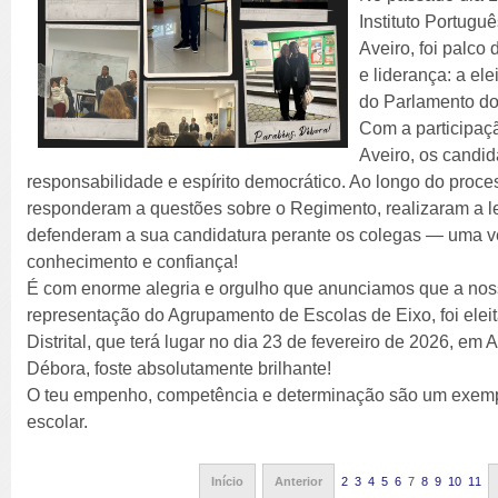
Instituto Portugu
Aveiro, foi palc
e liderança: a el
do Parlamento do
Com a participaçã
Aveiro, os candid
responsabilidade e espírito democrático. Ao longo do proce
responderam a questões sobre o Regimento, realizaram a l
defenderam a sua candidatura perante os colegas — uma ve
conhecimento e confiança!
É com enorme alegria e orgulho que anunciamos que a noss
representação do Agrupamento de Escolas de Eixo, foi ele
Distrital, que terá lugar no dia 23 de fevereiro de 2026, em 
Débora, foste absolutamente brilhante!
O teu empenho, competência e determinação são um exemp
escolar.
Início
Anterior
2
3
4
5
6
7
8
9
10
11