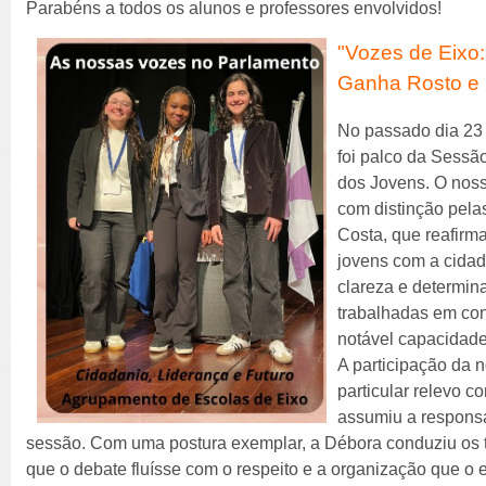
Parabéns a todos os alunos e professores envolvidos!
"Vozes de Eixo
Ganha Rosto e
No passado dia 23 
foi palco da Sessã
dos Jovens. O noss
com distinção pela
Costa, que reafir
jovens com a cidada
clareza e determin
trabalhadas em co
notável capacidad
A participação da
particular relevo 
assumiu a responsa
sessão. Com uma postura exemplar, a Débora conduziu os t
que o debate fluísse com o respeito e a organização que o 