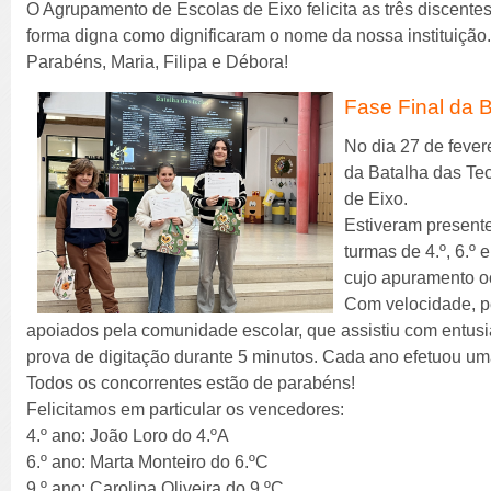
O Agrupamento de Escolas de Eixo felicita as três discent
forma digna como dignificaram o nome da nossa instituição
Parabéns, Maria, Filipa e Débora!
Fase Final da 
No dia 27 de fever
da Batalha das Tec
de Eixo.
Estiveram present
turmas de 4.º, 6.º 
cujo apuramento o
Com velocidade, pe
apoiados pela comunidade escolar, que assistiu com entus
prova de digitação durante 5 minutos. Cada ano efetuou um
Todos os concorrentes estão de parabéns!
Felicitamos em particular os vencedores:
4.º ano: João Loro do 4.ºA
6.º ano: Marta Monteiro do 6.ºC
9.º ano: Carolina Oliveira do 9.ºC