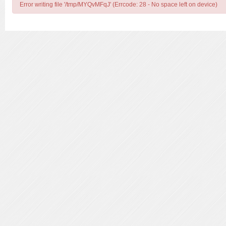
Error writing file '/tmp/MYQvMFqJ' (Errcode: 28 - No space left on device)