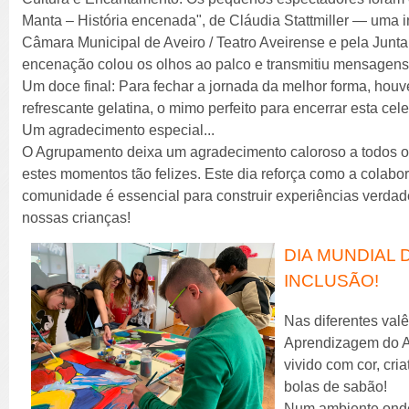
Manta – História encenada", de Cláudia Stattmiller — uma in
Câmara Municipal de Aveiro / Teatro Aveirense e pela Junta 
encenação colou os olhos ao palco e transmitiu mensagens l
Um doce final: Para fechar a jornada da melhor forma, houve
refrescante gelatina, o mimo perfeito para encerrar esta cel
Um agradecimento especial...
O Agrupamento deixa um agradecimento caloroso a todos os
estes momentos tão felizes. Este dia reforça como a colabora
comunidade é essencial para construir experiências verdade
nossas crianças!
DIA MUNDIAL D
INCLUSÃO!
Nas diferentes val
Aprendizagem do AE
vivido com cor, cri
bolas de sabão!
Num ambiente onde,