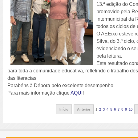
13.ª edição do Con
promovido pela Re
Intermunicipal da 
todos os ciclos de
O AEEixo esteve r
Silva, do 3.º ciclo
evidenciando o se
pela leitura.
Este resultado con
para toda a comunidade educativa, refletindo o trabalho de
das literacias.
Parabéns à Débora pelo excelente desempenho!
Para mais informação clique
AQUI
!
Início
Anterior
1
2
3
4
5
6
7
8
9
10