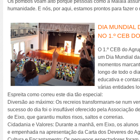
Os pombos voam alto porque pessoas como a Malala assum
humanidade. E nós, por aqui, estamos prontos para fazer 
DIA MUNDIAL 
NO 1.º CEB DO
O 1.º CEB do Agru
um Dia Mundial da 
momentos marcante
longo de todo o d
educativa e conta
várias entidades lo
Espreita como correu este dia tão especial:
Diversão ao máximo: Os recreios transformaram-se num ver
sucesso do dia foi o insuflável oferecido pela Associação
de Eixo, que garantiu muitos risos, saltos e correrias.
Cidadania e Valores: Durante a manhã, em Eixo, os alunos 
e empenhada na apresentação da Carta dos Deveres do A
Cultura e Encantamento: Os pequenos espectadores foram c