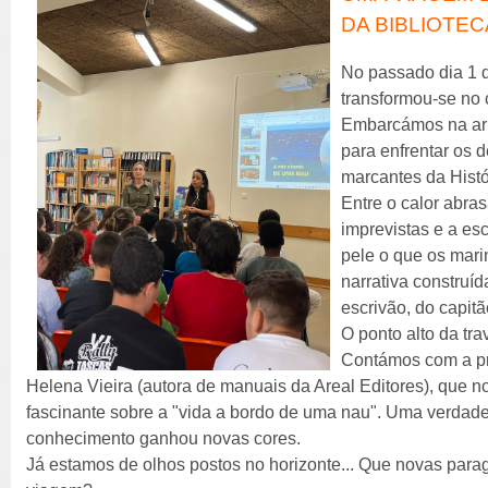
DA BIBLIOTEC
No passado dia 1 d
transformou-se no 
Embarcámos na ar
para enfrentar os 
marcantes da Histó
Entre o calor abras
imprevistas e a e
pele o que os mari
narrativa construíd
escrivão, do capitã
O ponto alto da tr
Contámos com a pr
Helena Vieira (autora de manuais da Areal Editores), que 
fascinante sobre a "vida a bordo de uma nau". Uma verdadei
conhecimento ganhou novas cores.
Já estamos de olhos postos no horizonte... Que novas par