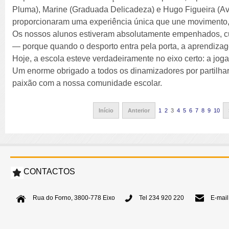
Pluma), Marine (Graduada Delicadeza) e Hugo Figueira (A
proporcionaram uma experiência única que une movimento, r
Os nossos alunos estiveram absolutamente empenhados, cur
— porque quando o desporto entra pela porta, a aprendiza
Hoje, a escola esteve verdadeiramente no eixo certo: a jogar,
Um enorme obrigado a todos os dinamizadores por partilhar
paixão com a nossa comunidade escolar.
Início
Anterior
1
2
3
4
5
6
7
8
9
10
CONTACTOS
Rua do Forno, 3800-778 Eixo
Tel 234 920 220
E-mail