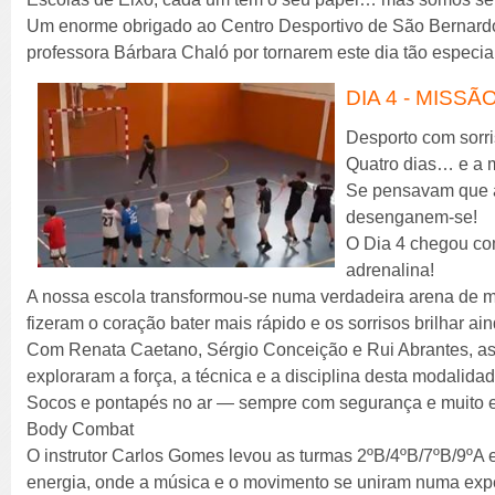
Um enorme obrigado ao Centro Desportivo de São Bernardo,
professora Bárbara Chaló por tornarem este dia tão especia
DIA 4 - MISS
Desporto com sorriso
Quatro dias… e a 
Se pensavam que a 
desenganem-se!
O Dia 4 chegou com
adrenalina!
A nossa escola transformou-se numa verdadeira arena de
fizeram o coração bater mais rápido e os sorrisos brilhar a
Com Renata Caetano, Sérgio Conceição e Rui Abrantes, as
exploraram a força, a técnica e a disciplina desta modalidad
Socos e pontapés no ar — sempre com segurança e muito 
Body Combat
O instrutor Carlos Gomes levou as turmas 2ºB/4ºB/7ºB/9ºA
energia, onde a música e o movimento se uniram numa expe