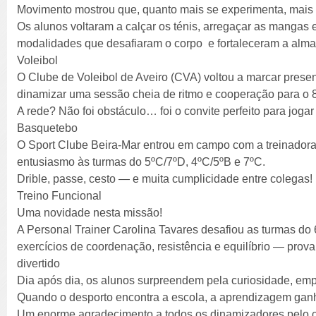
Movimento mostrou que, quanto mais se experimenta, mais s
Os alunos voltaram a calçar os ténis, arregaçar as manga
modalidades que desafiaram o corpo e fortaleceram a alma 
Voleibol
O Clube de Voleibol de Aveiro (CVA) voltou a marcar prese
dinamizar uma sessão cheia de ritmo e cooperação para o 
A rede? Não foi obstáculo… foi o convite perfeito para joga
Basquetebo
O Sport Clube Beira-Mar entrou em campo com a treinadora
entusiasmo às turmas do 5ºC/7ºD, 4ºC/5ºB e 7ºC.
Drible, passe, cesto — e muita cumplicidade entre colegas!
Treino Funcional
Uma novidade nesta missão!
A Personal Trainer Carolina Tavares desafiou as turmas do
exercícios de coordenação, resistência e equilíbrio — prova
divertido
Dia após dia, os alunos surpreendem pela curiosidade, emp
Quando o desporto encontra a escola, a aprendizagem ganh
Um enorme agradecimento a todos os dinamizadores pelo 