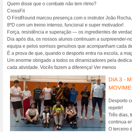
Quem disse que o combate não tem ritmo?
CrossFit
O FirstRound marcou presença com o instrutor João Rocha,
8ºD com um treino intenso, funcional e super motivador!
Força, resistência e superação — os ingredientes de verd
Dia após dia, os nossos alunos continuam a surpreender-nos
equipa e pelos sorrisos genuínos que acompanham cada de
É a prova de que, quando o desporto entra na escola, a ma
Um enorme obrigado a todos os dinamizadores pela dedicaç
cada atividade. Vocês fazem a diferença! Ver menos
DIA 3 -
MOVIME
Desporto co
repetir!
Três dias, 
continua em
O terceiro