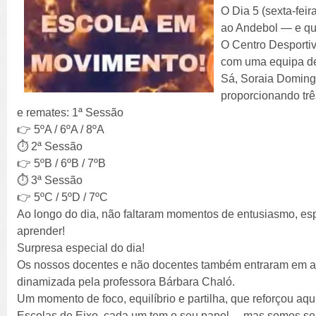
O Dia 5 (sexta-feir
ao Andebol — e que
O Centro Desporti
com uma equipa de
Sá, Soraia Doming
proporcionando trê
e remates: 1ª Sessão
👉 5ºA / 6ºA / 8ºA
⏱️ 2ª Sessão
👉 5ºB / 6ºB / 7ºB
⏱️ 3ª Sessão
👉 5ºC / 5ºD / 7ºC
Ao longo do dia, não faltaram momentos de entusiasmo, esp
aprender!
Surpresa especial do dia!
Os nossos docentes e não docentes também entraram em a
dinamizada pela professora Bárbara Chaló.
Um momento de foco, equilíbrio e partilha, que reforçou aq
Escolas de Eixo, cada um tem o seu papel… mas somos se